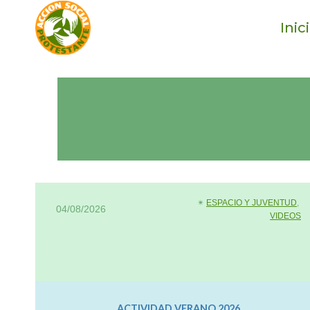
Saltar
Inic
al
contenido
✴︎
ESPACIO Y JUVENTUD
, 
04/08/2026
VIDEOS
ACTIVIDAD VERANO 2026